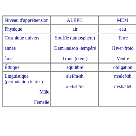
Niveau d'appréhension
ALEPH
MEM
Physique
air
eau
Cosmique univers
Souffle (atmosphère)
Terre
année
Demi-saison -tempéré
Hiver-froid
âme
Tronc (cœur)
Ventre
Éthique
équilibre
obligation
Linguistique
alef/m/sh
m/alef/sh
(permutation lettres)
alef/sh/m
m/sh/alef
Mâle
Femelle