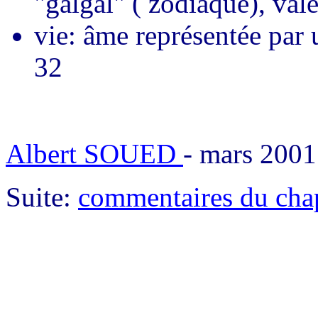
"galgal" ( zodiaque), val
vie: âme représentée par 
32
Albert SOUED
- mars 2001
Suite:
commentaires du chap