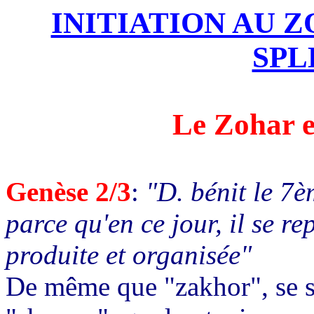
INITIATION AU Z
SPL
Le Zohar e
Genèse 2/3
:
"D. bénit le 7è
parce qu'en ce jour, il se re
produite et organisée"
De même que "zakhor", se s