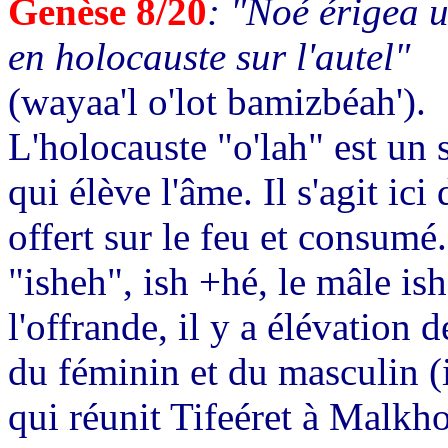
Genèse 8/20
: "Noé érigea u
en holocauste sur l'autel"
(wayaa'l o'lot bamizbéah').
L'holocauste "o'lah" est un s
qui élève l'âme. Il s'agit ic
offert sur le feu et consumé.
"isheh", ish +hé, le mâle is
l'offrande, il y a élévation 
du féminin et du masculin (i
qui réunit Tifeéret à Malkho