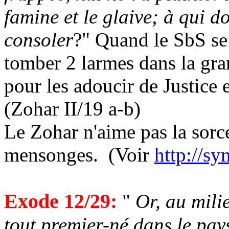
famine et le glaive; à qui d
consoler
?" Quand le
SbS
se 
tomber 2 larmes dans la gra
pour les adoucir de Justice 
(Zohar II/19 a-b)
Le Zohar n'aime pas la sorc
mensonges.
(Voir
http://s
Exode 12/29:
"
Or, au milie
tout premier-né dans le pay