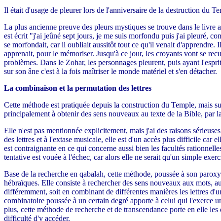
Il était d'usage de pleurer lors de l'anniversaire de la destruction du
La plus ancienne preuve des pleurs mystiques se trouve dans le livre a
est écrit "j'ai jeûné sept jours, je me suis morfondu puis j'ai pleuré
se morfondait, car il oubliait aussitôt tout ce qu'il venait d'apprendre. I
apprenait, pour le mémoriser. Jusqu'à ce jour, les croyants vont se recu
problèmes. Dans le Zohar, les personnages pleurent, puis ayant l'esprit
sur son âne c'est à la fois maîtriser le monde matériel et s'en détacher.
La combinaison et la permutation des lettres
Cette méthode est pratiquée depuis la construction du Temple, mais sur
principalement à obtenir des sens nouveaux au texte de la Bible, par la
Elle n'est pas mentionnée explicitement, mais j'ai des raisons sérieuse
des lettres et à l'extase musicale, elle est d'un accès plus difficile ca
est contraignante en ce qui concerne aussi bien les facultés rationnelles
tentative est vouée à l'échec, car alors elle ne serait qu'un simple exe
Base de la recherche en qabalah, cette méthode, poussée à son paroxysm
hébraïques. Elle consiste à rechercher des sens nouveaux aux mots, aux 
différemment, soit en combinant de différentes manières les lettres d
combinatoire poussée à un certain degré apporte à celui qui l'exerce 
plus, cette méthode de recherche et de transcendance porte en elle les 
difficulté d'y accéder.