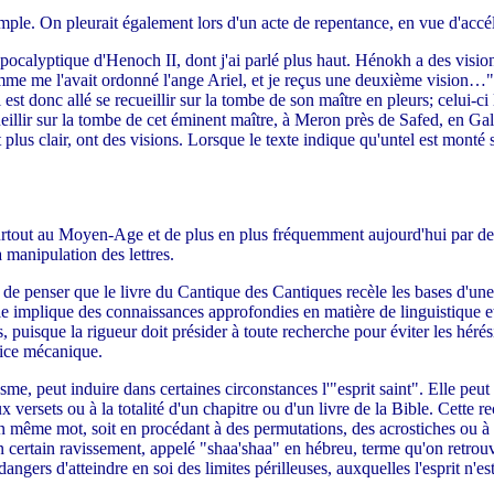
 Temple. On pleurait également lors d'un acte de repentance, en vue d'acc
pocalyptique d'Henoch II, dont j'ai parlé plus haut. Hénokh a des vision
, comme me l'avait ordonné l'ange Ariel, et je reçus une deuxième visio
l est donc allé se recueillir sur la tombe de son maître en pleurs; celui-ci 
eillir sur la tombe de cet éminent maître, à Meron près de Safed, en Galil
 plus clair, ont des visions. Lorsque le texte indique qu'untel est monté
tout au Moyen-Age et de plus en plus fréquemment aujourd'hui par des qa
 manipulation des lettres.
s de penser que le livre du Cantique des Cantiques recèle les bases d'une
r elle implique des connaissances approfondies en matière de linguistique et
, puisque la rigueur doit présider à toute recherche pour éviter les hérési
rcice mécanique.
e, peut induire dans certaines circonstances l'"esprit saint". Elle peut 
versets ou à la totalité d'un chapitre ou d'un livre de la Bible. Cette r
'un même mot, soit en procédant à des permutations, des acrostiches ou 
un certain ravissement, appelé "shaa'shaa" en hébreu, terme qu'on retro
dangers d'atteindre en soi des limites périlleuses, auxquelles l'esprit n