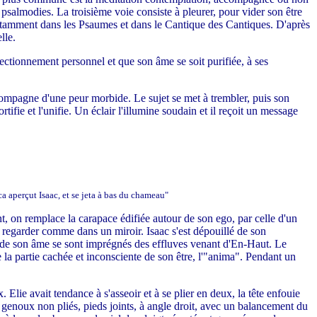
psalmodies. La troisième voie consiste à pleurer, pour vider son être
, notamment dans les Psaumes et dans le Cantique des Cantiques. D'après
lle.
fectionnement personnel et que son âme se soit purifiée, à ses
accompagne d'une peur morbide. Le sujet se met à trembler, puis son
ortifie et l'unifie. Un éclair l'illumine soudain et il reçoit un message
ca aperçut Isaac, et se jeta à bas du chameau"
t, on remplace la carapace édifiée autour de son ego, par celle d'un
s'y regarder comme dans un miroir. Isaac s'est dépouillé de son
x de son âme se sont imprégnés des effluves venant d'En-Haut. Le
de la partie cachée et inconsciente de son être, l'"anima". Pendant un
 Elie avait tendance à s'asseoir et à se plier en deux, la tête enfouie
t, genoux non pliés, pieds joints, à angle droit, avec un balancement du