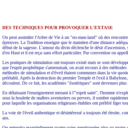
DES TECHNIQUES POUR PROVOQUER L'EXTASE
On peut assimiler l'Arbre de Vie à un "no-man-land" où des rencontres
épreuves. La Tradition enseigne que le maintien d'une distance adéquate
début de la sagesse. L'amour du divin déclenche le désir d'ascension, sa
d'en Haut et il est reçu sans effort particulier. Par convention on appel
Les pratiques de stimulation ont toujours existé mais se sont développée
que l'esprit prophétique s'amenuisait, on avait recours à des méthodes
méthodes de stimulation et d'éveil étaient communes dans la vie quotidi
préétabli. Après la destruction du premier Temple et l'exil à Babylone
découlent. De ce fait, les académies "ésotériques" sont devenues plus d
En délaissant l'enseignement menant à l'"esprit saint", l'homme n'exploi
sous la houlette de maîtres aventuriers ou pervers, il sombre rapidement
pour laquelle les organisations religieuses établies ont préféré figer tout
La voie de l'éveil authentique et désintéressé a toujours été étroite, c
ans.
On retiendra essentiellement quatre voies mentionnées plus ou moins 