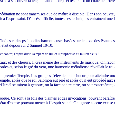
iste à se couvrir la tête, le haut du corps et les bras d'un châle de prière
méditation ne sont transmises que de maître à disciple. Dans son oeuvre,
 à l'esprit saint. D'accès difficile, toutes ces techniques entraînent un
mélodies et des psalmodies harmonieuses basées sur le texte des Psaumes.
n était dépourvu. 2 Samuel 10/10:
encontre; l'esprit divin s'empara de lui, et il prophétisa au milieu d'eux."
aux et des chœurs. Il créa même des instruments de musique. On raconte
des et, selon le gré du vent, une harmonie mélodieuse réveillait le roi et
du premier Temple. Les groupes s'élevaient en choeur pour atteindre une 
mple, après que le roi Salomon eut prié et après qu'il eut procédé aux sac
'Israël se mirent à genoux, ou la face contre terre, ou se prosternèrent,
époque. Ce sont à la fois des plaintes et des invocations, pouvant paraîtr
état d'extase pouvant mener à l'"esprit saint". On ignore si cette extase e