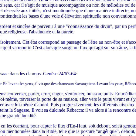
ux sens, car il s'agit de musique accompagnée ou non de mélodies ou de 
re et réservée aux initiés, n'est mentionnée que d'une manière indirecte
t contiendrait les bases d'une voie d'élévation spirituelle non conventionne
 ardent et sincère de parvenir à une "connaissance du divin", par un per
que religieuse, l'abstinence et la pureté.
rovisoirement. Cet état correspond au passage de l'être au non-être et s'
ion qu'il va mourir. C'est alors que surgit un flux qui agit sur son âme, la f
 Isaac dans les champs. Genèse 24/63-64:
oir. En levant les yeux, il vit que des chameaux s'avançaient. Levant les yeux, Rébec
: converser, parler, errer, nager, s'enfoncer, buisson, puits. En méditan
 soi-même, traverser la porte de sa maison, aller vers le puits vivant et 
ser avec lui-même d'abord. Puis progressivement, les différents niveau
teint la Sagesse. Il voit sa dulcinée Rébecca: il va alors à la rencontre 
'une grande lucidité.
en les écartant, pour capter le flux d'En-Haut, soit debout, soit à genoux.
es, non mentionnées dans la Bible, telle que la posture "angélique", debou