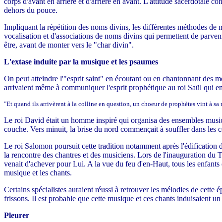
corps d'avant en arrière et d'arrière en avant. L'attitude sacerdotale cons
dehors du pouce.
Impliquant la répétition des noms divins, les différentes méthodes de 
vocalisation et d'associations de noms divins qui permettent de parvenir
être, avant de monter vers le "char divin".
L'extase induite par la musique et les psaumes
On peut atteindre l'"esprit saint" en écoutant ou en chantonnant des 
arrivaient même à communiquer l'esprit prophétique au roi Saül qui e
"Et quand ils arrivèrent à la colline en question, un choeur de prophètes vint à sa r
Le roi David était un homme inspiré qui organisa des ensembles music
couche. Vers minuit, la brise du nord commençait à souffler dans les cor
Le roi Salomon poursuit cette tradition notamment après l'édification 
la rencontre des chantres et des musiciens. Lors de l'inauguration du Te
venait d'achever pour Lui. A la vue du feu d'en-Haut, tous les enfants d
musique et les chants.
Certains spécialistes auraient réussi à retrouver les mélodies de cette 
frissons. Il est probable que cette musique et ces chants induisaient un 
Pleurer