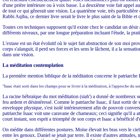
d'une prière intérieure ou à voix basse. La deuxième voie fait appel a
de tout ce qui gênerait une vision. La quatrième voie, très particuliè
Rabbi Aqiba, ce dernier livre serait le livre le plus saint de la Bible e
Toutes ces techniques supposent qu'il existe chez le candidat un désir
différents niveaux, par une longue préparation incluant l'étude, la prati
L'extase est un état évolutif où le sujet fait abstraction de son moi p
corps s'alanguit, il perd ses forces et les sens le lâchent, il a la sensat
dans une vision.
La méditation contemplation
La première mention biblique de la méditation concerne le patriarche
"Isaac était sorti dans les champs pour se livrer à la méditation, à l'approche du s
La racine hébraïque du mot méditation (siah') a donné de nombreux sens
feu ardent et désintéressé. Comme le patriarche Isaac, il faut sortir de
enveloppe physique, s'est isolé intérieurement afin de pouvoir conver
patriarche Isaac voit une caravane de chameaux; ceci signifie qu'il a at
court instant, son esprit a triomphé de son corps et Isaac a bénéficié d
On médite dans différentes postures. Moïse élevait les bras vers le ciel 
entre les genoux. Daniel se jetait par terre. Il existe d'autres attitud