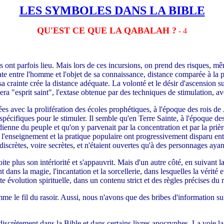
LES SYMBOLES DANS LA BIBLE
QU'EST CE QUE LA QABALAH ?
- 4
 ont parfois lieu. Mais lors de ces incursions, on prend des risques, mê
 entre l'homme et l'objet de sa connaissance, distance comparée à la porté
 crainte crée la distance adéquate. La volonté et le désir d'ascension su
lera "esprit saint", l'extase obtenue par des techniques de stimulation, av
s avec la prolifération des écoles prophétiques, à l'époque des rois de Ju
 spécifiques pour le stimuler. Il semble qu'en Terre Sainte, à l'époque 
enne du peuple et qu'on y parvenait par la concentration et par la prièr
, l'enseignement et la pratique populaire ont progressivement disparu en
iscrètes, voire secrètes, et n'étaient ouvertes qu'à des personnages aya
te plus son intériorité et s'appauvrit. Mais d'un autre côté, en suivant 
 dans la magie, l'incantation et la sorcellerie, dans lesquelles la vérit
e évolution spirituelle, dans un contenu strict et des règles précises du ri
omme le fil du rasoir. Aussi, nous n'avons que des bribes d'information su
discrètement dans la Bible et dans certains livres apocryphes. La voie