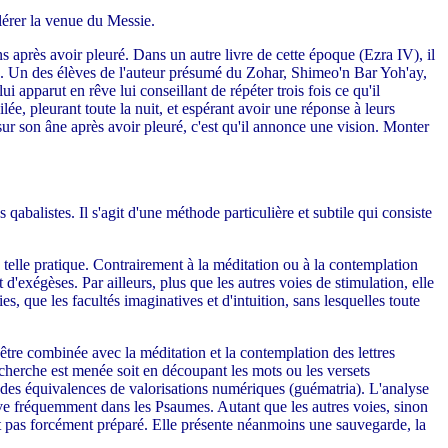
élérer la venue du Messie.
s après avoir pleuré. Dans un autre livre de cette époque (Ezra IV), il
n…". Un des élèves de l'auteur présumé du Zohar, Shimeo'n Bar Yoh'ay,
lui apparut en rêve lui conseillant de répéter trois fois ce qu'il
ée, pleurant toute la nuit, et espérant avoir une réponse à leurs
 sur son âne après avoir pleuré, c'est qu'il annonce une vision. Monter
balistes. Il s'agit d'une méthode particulière et subtile qui consiste
 telle pratique. Contrairement à la méditation ou à la contemplation
 d'exégèses. Par ailleurs, plus que les autres voies de stimulation, elle
es, que les facultés imaginatives et d'intuition, sans lesquelles toute
être combinée avec la méditation et la contemplation des lettres
echerche est menée soit en découpant les mots ou les versets
à des équivalences de valorisations numériques (guématria). L'analyse
uve fréquemment dans les Psaumes. Autant que les autres voies, sinon
'est pas forcément préparé. Elle présente néanmoins une sauvegarde, la