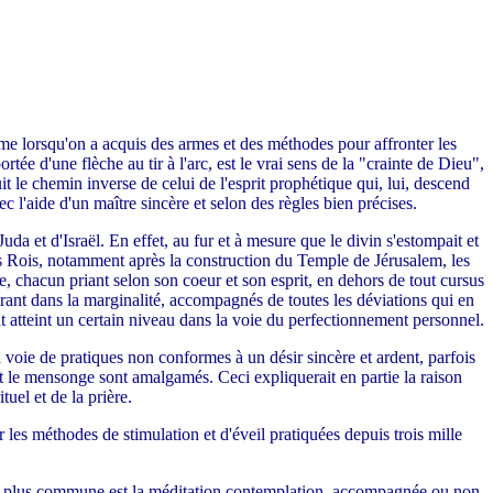
me lorsqu'on a acquis des armes et des méthodes pour affronter les
e d'une flèche au tir à l'arc, est le vrai sens de la "crainte de Dieu",
it le chemin inverse de celui de l'esprit prophétique qui, lui, descend
ec l'aide d'un maître sincère et selon des règles bien précises.
da et d'Israël. En effet, au fur et à mesure que le divin s'estompait et
des Rois, notamment après la construction du Temple de Jérusalem, les
e, chacun priant selon son coeur et son esprit, en dehors de tout cursus
trant dans la marginalité, accompagnés de toutes les déviations qui en
nt atteint un certain niveau dans la voie du perfectionnement personnel.
la voie de pratiques non conformes à un désir sincère et ardent, parfois
é et le mensonge sont amalgamés. Ceci expliquerait en partie la raison
tuel et de la prière.
r les méthodes de stimulation et d'éveil pratiquées depuis trois mille
 la plus commune est la méditation contemplation, accompagnée ou non