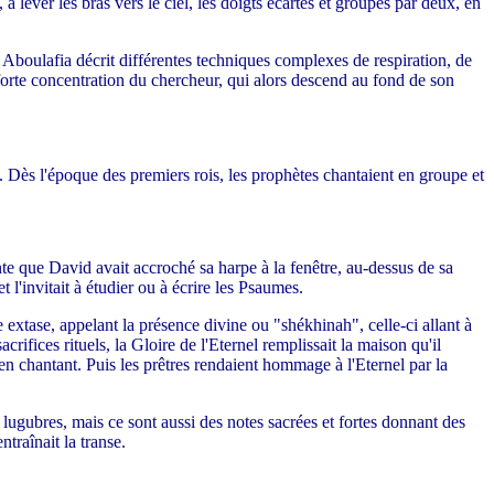
, à lever les bras vers le ciel, les doigts écartés et groupés par deux, en
 Aboulafia décrit différentes techniques complexes de respiration, de
e forte concentration du chercheur, qui alors descend au fond de son
 Dès l'époque des premiers rois, les prophètes chantaient en groupe et
 que David avait accroché sa harpe à la fenêtre, au-dessus de sa
 l'invitait à étudier ou à écrire les Psaumes.
extase, appelant la présence divine ou "shékhinah", celle-ci allant à
rifices rituels, la Gloire de l'Eternel remplissait la maison qu'il
 en chantant. Puis les prêtres rendaient hommage à l'Eternel par la
e lugubres, mais ce sont aussi des notes sacrées et fortes donnant des
ntraînait la transe.