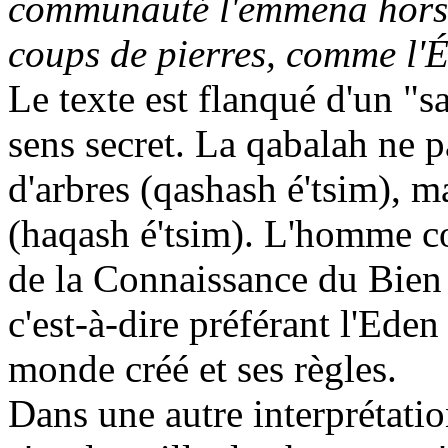
communauté l'emmena hors d
coups de pierres, comme l'É
Le texte est flanqué d'un "
s
sens secret. La
qabalah
ne p
d'arbres (
qashash
é'tsim
), m
(
haqash
é'tsim
). L'homme co
de la Connaissance du Bien 
c'est-à-dire préférant l'Eden 
monde créé et ses règles.
Dans une autre interprétatio