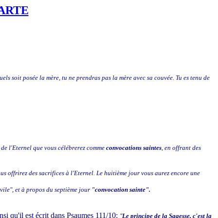
LARTE
uels soit posée la mère, tu ne prendras pas la mère avec sa couvée. Tu es tenu de
s de l'Eternel que vous célébrerez comme
convocations saintes
, en offrant des
us offrirez des sacrifices à l'Eternel. Le huitième jour vous aurez encore une
vile", et à propos du septième jour
"convocation sainte".
insi qu'il est écrit dans Psaumes 111/10:
"
Le principe de la Sagesse, c'est la