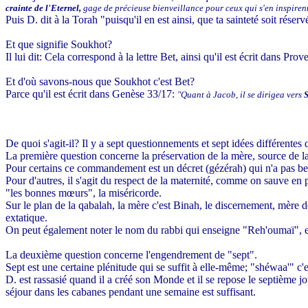
crainte de l'Eternel,
gage de précieuse bienveillance pour ceux qui s'en inspirent.
Puis D. dit à la Torah "puisqu'il en est ainsi, que ta sainteté soit réserv
Et que signifie Soukhot?
Il lui dit: Cela correspond à la lettre Bet, ainsi qu'il est écrit dans Pro
Et d'où savons-nous que Soukhot c'est Bet?
Parce qu'il est écrit dans Genèse 33/17:
"Quant à Jacob, il se dirigea vers
De quoi s'agit-il? Il y a sept questionnements et sept idées différentes 
La première question concerne la préservation de la mère, source de la
Pour certains ce commandement est un décret (gézérah) qui n'a pas bes
Pour d'autres, il s'agit du respect de la maternité, comme on sauve en 
"les bonnes mœurs", la miséricorde.
Sur le plan de la qabalah, la mère c'est Binah, le discernement, mère d
extatique.
On peut également noter le nom du rabbi qui enseigne "Reh'oumaï", en ra
La deuxième question concerne l'engendrement de "sept".
Sept est une certaine plénitude qui se suffit à elle-même; "shéwaa'" c'es
D. est rassasié quand il a créé son Monde et il se repose le septième jo
séjour dans les cabanes pendant une semaine est suffisant.