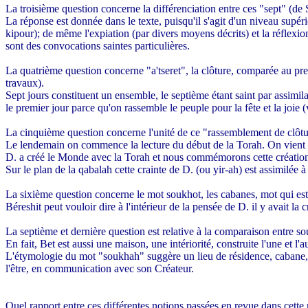
La troisième question concerne la différenciation entre ces "sept" (de
La réponse est donnée dans le texte, puisqu'il s'agit d'un niveau supéri
kipour); de même l'expiation (par divers moyens décrits) et la réflexion
sont des convocations saintes particulières.
La quatrième question concerne "a'tseret", la clôture, comparée au premier
travaux).
Sept jours constituent un ensemble, le septième étant saint par assimila
le premier jour parce qu'on rassemble le peuple pour la fête et la joie (
La cinquième question concerne l'unité de ce "rassemblement de clôtur
Le lendemain on commence la lecture du début de la Torah. On vient de
D. a créé le Monde avec la Torah et nous commémorons cette création par
Sur le plan de la qabalah cette crainte de D. (ou yir-ah) est assimilée
La sixième question concerne le mot soukhot, les cabanes, mot qui est
Béreshit peut vouloir dire à l'intérieur de la pensée de D. il y avait l
La septième et dernière question est relative à la comparaison entre so
En fait, Bet est aussi une maison, une intériorité, construite l'une et l'
L'étymologie du mot "soukhah" suggère un lieu de résidence, cabane, h
l'être, en communication avec son Créateur.
Quel rapport entre ces différentes notions passées en revue dans cette