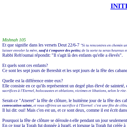
INIT
Mishnah 105
Et que signifie dans les versets Deut 22/6-7
"Si tu rencontres en chemin un
laisser envoler la mère,
sauf à t'emparer des petits;
de la sorte tu seras heureux e
Rabbi Reh'oumai répondit: "Il s'agit là des enfants qu'elle a élevés".
Et quels sont ces enfants?
Ce sont les sept jours de Bereshit et les sept jours de la fête des cabane
Quelle est la différence entre eux?
Elle consiste en ce qu'ils représentent un degré plus élevé de sainteté, 
sacrifices à l'Eternel, holocaustes et oblations, victimes et libations, selon le rit
Serait-ce "Atseret" la fête de clôture, le huitième jour de la fête des 
convocation sainte,
et vous offrirez un sacrifice à l'Eternel: c'est une fête de clô
Il lui dit: oui! Mais c'en est un, et ce sont deux, comme il est écrit da
Pourquoi la fête de clôture se déroule-t-elle pendant un jour seulemen
En ce jour la Torah fut donnée à Israël, et lorsque la Torah fut créée à