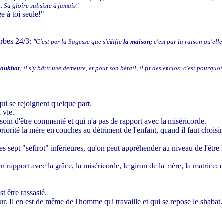
 Sa gloire subsiste à jamais".
ée à toi seule!"
verbes 24/3:
"C'est par la Sagesse que s'édifie
la maison;
c'est par la raison qu'elle
Soukhot
; il s'y bâtit une demeure, et pour son bétail, il fit des enclos: c'est pourqu
qui se rejoignent quelque part.
 vie.
oin d'être commenté et qui n'a pas de rapport avec la miséricorde.
priorité la mère en couches au détriment de l'enfant, quand il faut choi
es sept "séfirot" inférieures, qu'on peut appréhender au niveau de l'être 
pport avec la grâce, la miséricorde, le giron de la mère, la matrice; et 
t être rassasié.
ur. Il en est de même de l'homme qui travaille et qui se repose le shabat.