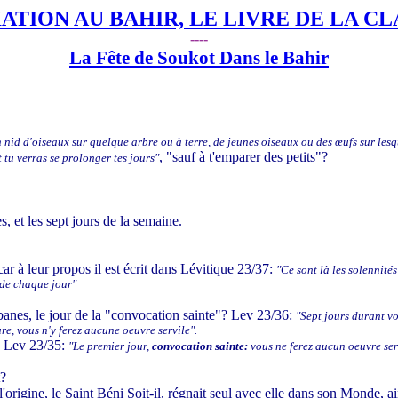
IATION AU BAHIR, LE LIVRE DE LA C
----
La Fête de Soukot Dans le Bahir
 nid d'oiseaux sur quelque arbre ou à terre, de jeunes oiseaux ou des œufs sur lesq
, "sauf à t'emparer des petits"?
t tu verras se prolonger tes jours"
s, et les sept jours de la semaine.
car à leur propos il est écrit dans Lévitique 23/37:
"Ce sont là les solennité
e de chaque jour"
cabanes, le jour de la "convocation sainte"? Lev 23/36:
"Sept jours durant vo
ture, vous n'y ferez aucune oeuvre servile".
ns Lev 23/35:
"Le premier jour,
convocation sainte:
vous ne ferez aucun oeuvre ser
t?
 l'origine, le Saint Béni Soit-il, régnait seul avec elle dans son Monde, a