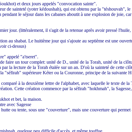
 Soukhot) et deux jours appelés "convocation sainte".
eur de sainteté (yoter kédoushah), qui est obtenu par la "téshouvah", le 
 pendant le séjour dans les cabanes aboutit à une explosion de joie, car o
 jour. (littéralement, il s'agit de la retenue après avoir pressé l'huile, 
tion au shabat. Le huitième jour qui s'ajoute au septième est une ouvertu
voir ci-dessus)
e" appelé "a'tseret".
 faire un tour complet: unité de D., unité de la Torah, unité de la clôt
 la lecture de la Torah étalée sur un an. D'où la sainteté de cette clôt
 à la "séfirah" supérieure Kéter ou la Couronne, principe de la suivante
 comparé à la deuxième lettre de l'alphabet, avec laquelle le texte de 
a création. Cette création commence par la séfirah "hokhmah", la Sagesse,
ukhot et bet, la maison.
autre avec Sagesse
utte ou tente, sous une "couverture", mais une couverture qui permet d
 mishnah, quelque peu difficile d'accès, et même touffue.